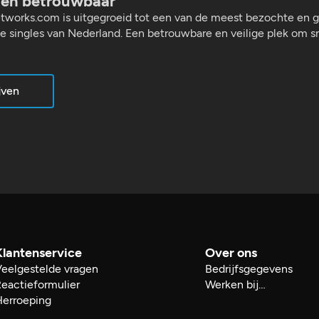
k en betrouwbaar
tworks.com is uitgegroeid tot een van de meest bezochte en
te singles van Nederland. Een betrouwbare en veilige plek om s
jven
Klantenservice
Over ons
Veelgestelde vragen
Bedrijfsgegevens
eactieformulier
Werken bij…
Herroeping