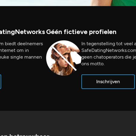
DatingNetworks
Géén fictieve profielen
m biedt deelnemers
In tegenstelling tot veel
Internet om in
SafeDatingNetworks.com f
leuke single mannen
geen chatoperators die je 
ons motto.
Inschrijven