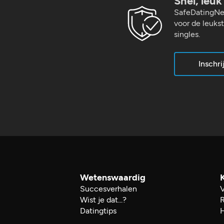
Snel, leu
een klacht?
SafeDatingNe
end.
voor de leuks
singles.
Inschri
Wetenswaardig
Succesverhalen
Wist je dat...?
R
Datingtips